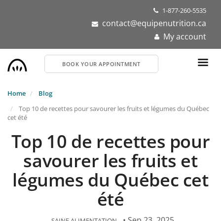
Skip
1-877-260-5535
to
contact@equipenutrition.ca
main
My account
content
BOOK YOUR APPOINTMENT
Home
Blog
Top 10 de recettes pour savourer les fruits et légumes du Québec
cet été
Top 10 de recettes pour
savourer les fruits et
légumes du Québec cet
été
• Sep 23, 2025
SAINE ALIMENTATION