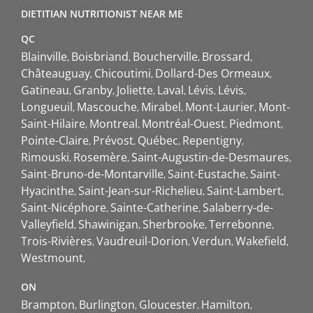
DIETITIAN NUTRITIONIST NEAR ME
QC
Blainville
Boisbriand
Boucherville
Brossard
Châteauguay
Chicoutimi
Dollard-Des Ormeaux
Gatineau
Granby
Joliette
Laval
Lévis
Lévis
Longueuil
Mascouche
Mirabel
Mont-Laurier
Mont-
Saint-Hilaire
Montreal
Montréal-Ouest
Piedmont
Pointe-Claire
Prévost
Québec
Repentigny
Rimouski
Rosemère
Saint-Augustin-de-Desmaures
Saint-Bruno-de-Montarville
Saint-Eustache
Saint-
Hyacinthe
Saint-Jean-sur-Richelieu
Saint-Lambert
Saint-Nicéphore
Sainte-Catherine
Salaberry-de-
Valleyfield
Shawinigan
Sherbrooke
Terrebonne
Trois-Rivières
Vaudreuil-Dorion
Verdun
Wakefield
Westmount
ON
Brampton
Burlington
Gloucester
Hamilton